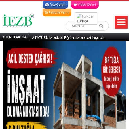
Foto Galeri
Video Galeri
Reklam Verin
Türkçe
SON DAKİKA
alışmalar
ATATÜRK Mesleki Eğitim Merkezi İnşaatı
Atatürk 
il Destek
Durma Noktasında! İskele’den Acil Destek
durma 
Çağrısı