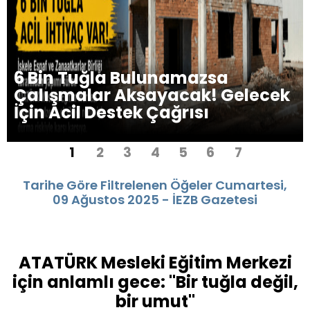
zsa
ATATÜRK Mesleki Eğitim
! Gelecek
İnşaatı Durma Noktasın
ı
İskele’den Acil Destek Ç
1
2
3
4
5
6
7
Tarihe Göre Filtrelenen Öğeler Cumartesi,
09 Ağustos 2025 - İEZB Gazetesi
ATATÜRK Mesleki Eğitim Merkezi
için anlamlı gece: "Bir tuğla değil,
bir umut"