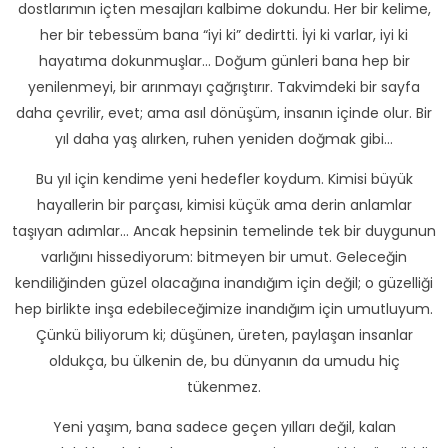
dostlarımın içten mesajları kalbime dokundu. Her bir kelime,
her bir tebessüm bana “iyi ki” dedirtti. İyi ki varlar, iyi ki
hayatıma dokunmuşlar… Doğum günleri bana hep bir
yenilenmeyi, bir arınmayı çağrıştırır. Takvimdeki bir sayfa
daha çevrilir, evet; ama asıl dönüşüm, insanın içinde olur. Bir
yıl daha yaş alırken, ruhen yeniden doğmak gibi…
Bu yıl için kendime yeni hedefler koydum. Kimisi büyük
hayallerin bir parçası, kimisi küçük ama derin anlamlar
taşıyan adımlar… Ancak hepsinin temelinde tek bir duygunun
varlığını hissediyorum: bitmeyen bir umut. Geleceğin
kendiliğinden güzel olacağına inandığım için değil; o güzelliği
hep birlikte inşa edebileceğimize inandığım için umutluyum.
Çünkü biliyorum ki; düşünen, üreten, paylaşan insanlar
oldukça, bu ülkenin de, bu dünyanın da umudu hiç
tükenmez.
Yeni yaşım, bana sadece geçen yılları değil, kalan