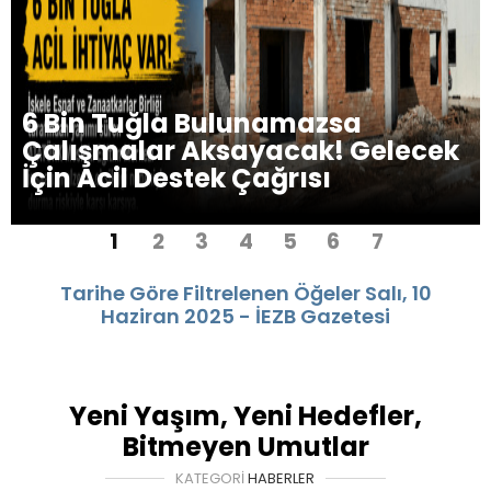
6 Bin Tuğla Bulunamazsa
Çalışmalar Aksayacak! Gelecek
İçin Acil Destek Çağrısı
1
2
3
4
5
6
7
Tarihe Göre Filtrelenen Öğeler Salı, 10
Haziran 2025 - İEZB Gazetesi
Yeni Yaşım, Yeni Hedefler,
Bitmeyen Umutlar
KATEGORI
HABERLER