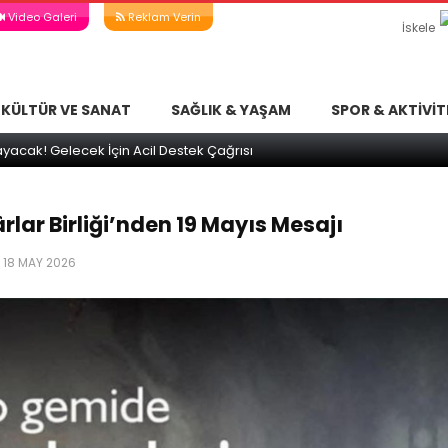
Video Galeri
Reklam Verin
İskele
KÜLTÜR VE SANAT
SAĞLIK & YAŞAM
SPOR & AKTIVIT
Eğitim Merkezi İnşaatı Durma Noktasında! İskele’den Acil Destek Çağr
rlar Birliği’nden 19 Mayıs Mesajı
18 MAY 2026