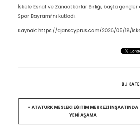
İskele Esnaf ve Zanaatkârlar Birliği, başta gençle
Spor Bayramı’nı kutladı.
Kaynak:
https://ajanscyprus.com/2026/05/18/isk
BU KATE
« ATATÜRK MESLEKI EĞITIM MERKEZI INŞAATINDA
YENI AŞAMA