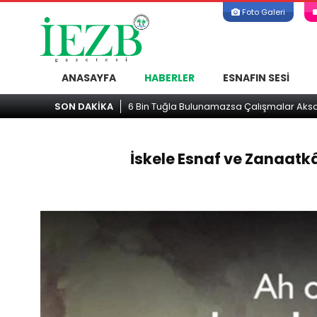
Foto Galeri
ANASAYFA
HABERLER
ESNAFIN SESI
SON DAKİKA
ATATÜRK Mesleki 
İskele Esnaf ve Zanaatkâ