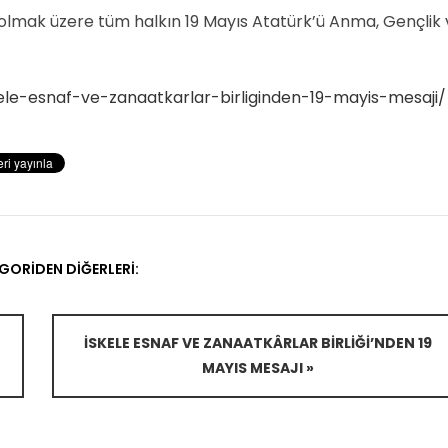
r olmak üzere tüm halkın 19 Mayıs Atatürk’ü Anma, Gençlik
ele-esnaf-ve-zanaatkarlar-birliginden-19-mayis-mesaji/
GORIDEN DIĞERLERI:
İSKELE ESNAF VE ZANAATKÂRLAR BIRLIĞI’NDEN 19
MAYIS MESAJI »