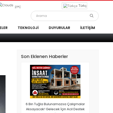
Türkçe
21°C
ELER
TEKNOLOJI
DUYURULAR
İLETIŞIM
ısı
Ata
Son Eklenen Haberler
6 Bin Tuğla Bulunamazsa Çalışmalar
Aksayacak! Gelecek İçin Acil Destek