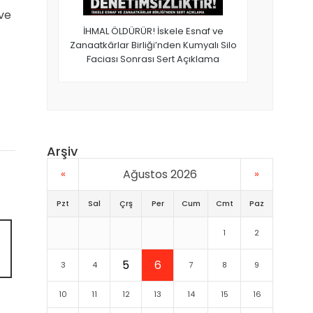
 ve
İHMAL ÖLDÜRÜR! İskele Esnaf ve
Zanaatkârlar Birliği’nden Kumyalı Silo
Faciası Sonrası Sert Açıklama
Arşiv
«
Ağustos 2026
»
Pzt
Sal
Çrş
Per
Cum
Cmt
Paz
1
2
5
6
3
4
7
8
9
10
11
12
13
14
15
16