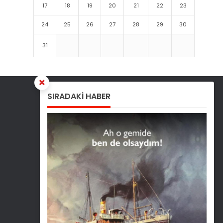
17
18
19
20
21
22
23
24
25
26
27
28
29
30
31
SIRADAKİ HABER
Bizi Takip Edin
Facebook
Twitter
Instagram
Youtube