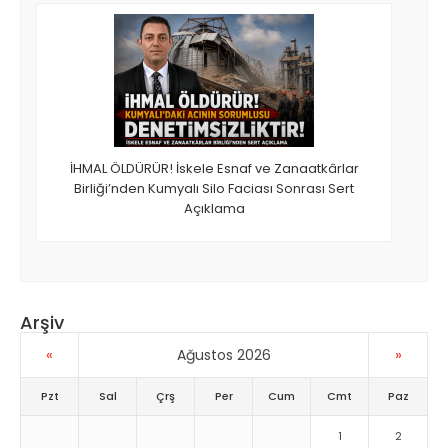
İHMAL ÖLDÜRÜR! İskele Esnaf ve Zanaatkârlar
Birliği’nden Kumyalı Silo Faciası Sonrası Sert
Açıklama
Arşiv
«
»
Ağustos 2026
Pzt
Sal
Çrş
Per
Cum
Cmt
Paz
1
2