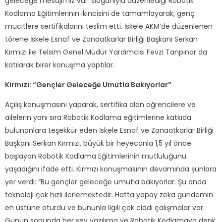
geleceğe mesajımız var’ sloganıyla düzenlediği Robotik
Kodlama Eğitimlerinin ikincisini de tamamlayarak, genç
mucitlere sertifikalarını teslim etti. İskele AKM’de düzenlenen
törene İskele Esnaf ve Zanaatkarlar Birliği Başkanı Serkan
Kırmızı ile Telsim Genel Müdür Yardımcısı Fevzi Tanpınar da
katılarak birer konuşma yaptılar.
Kırmızı: “Gençler Geleceğe Umutla Bakıyorlar”
Açılış konuşmasını yaparak, sertifika alan öğrencilere ve
ailelerin yanı sıra Robotik Kodlama eğitimlerine katkıda
bulunanlara teşekkür eden İskele Esnaf ve Zanaatkarlar Birliği
Başkanı Serkan Kırmızı, büyük bir heyecanla 1,5 yıl önce
başlayan Robotik Kodlama Eğitimlerinin mutluluğunu
yaşadığını ifade etti. Kırmızı konuşmasının devamında şunlara
yer verdi: “Bu gençler geleceğe umutla bakıyorlar. Şu anda
teknoloji çok hızlı ilerlemektedir. Hatta yapay zeka gündemin
en üstüne oturdu ve bununla ilgili çok ciddi çalışmalar var.
Günün sonunda her şey yazılıma ve Robotik Kodlamaya denk