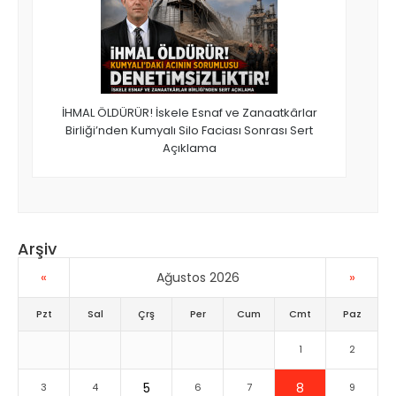
İHMAL ÖLDÜRÜR! İskele Esnaf ve Zanaatkârlar
Birliği’nden Kumyalı Silo Faciası Sonrası Sert
Açıklama
Arşiv
«
»
Ağustos 2026
Pzt
Sal
Çrş
Per
Cum
Cmt
Paz
1
2
5
8
3
4
6
7
9