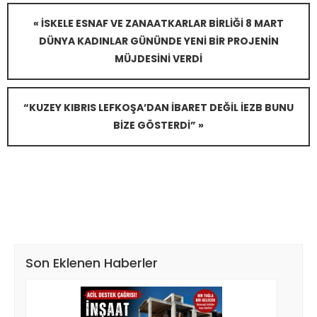
« İSKELE ESNAF VE ZANAATKARLAR BIRLIĞI 8 MART
DÜNYA KADINLAR GÜNÜNDE YENI BIR PROJENIN
MÜJDESINI VERDI
“KUZEY KIBRIS LEFKOŞA’DAN İBARET DEĞIL İEZB BUNU
BIZE GÖSTERDI” »
Son Eklenen Haberler