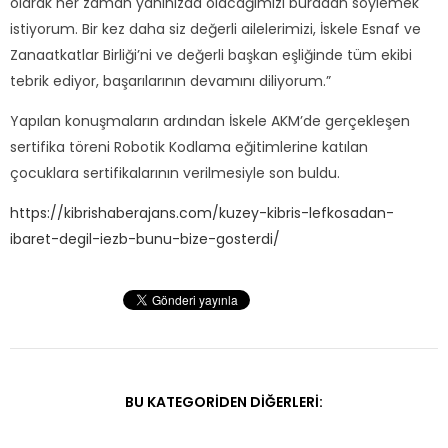
olarak her zaman yanınızda olacağımızı buradan söylemek
istiyorum. Bir kez daha siz değerli ailelerimizi, İskele Esnaf ve
Zanaatkatlar Birliği’ni ve değerli başkan eşliğinde tüm ekibi
tebrik ediyor, başarılarının devamını diliyorum.”
Yapılan konuşmaların ardından İskele AKM’de gerçekleşen
sertifika töreni Robotik Kodlama eğitimlerine katılan
çocuklara sertifikalarının verilmesiyle son buldu.
https://kibrishaberajans.com/kuzey-kibris-lefkosadan-
ibaret-degil-iezb-bunu-bize-gosterdi/
BU KATEGORIDEN DIĞERLERI: