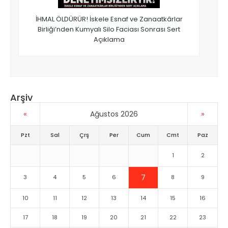
İHMAL ÖLDÜRÜR! İskele Esnaf ve Zanaatkârlar
Birliği’nden Kumyalı Silo Faciası Sonrası Sert
Açıklama
Arşiv
«
»
Ağustos 2026
Pzt
Sal
Çrş
Per
Cum
Cmt
Paz
1
2
7
3
4
5
6
8
9
10
11
12
13
14
15
16
17
18
19
20
21
22
23